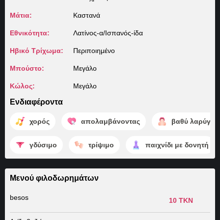
Μάτια:
Καστανά
Εθνικότητα:
Λατίνος-α/Ισπανός-ίδα
Ηβικό Τρίχωμα:
Περιποιημένο
Μπούστο:
Μεγάλο
Κώλος:
Μεγάλο
Ενδιαφέροντα
χορός
απολαμβάνοντας
βαθύ λαρύγγι
γδύσιμο
τρίψιμο
παιχνίδι με δονητή
Μενού φιλοδωρημάτων
besos
10 TKN