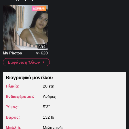
ΔΩΡΕΆΝ
1
620
My Photos
Εμφάνιση Όλων
Βιογραφικό μοντέλου
Ηλικία:
20 έτη
Ενδιαφέρομαι:
Άνδρες
Ύψος:
5'3"
Βάρος:
132 lb
Μαλλιά:
Μελαχρινές