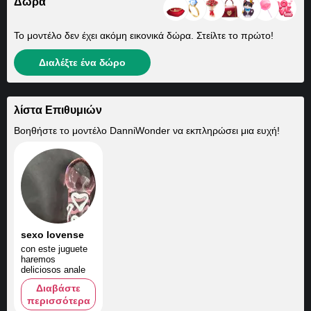
Δώρα
Το μοντέλο δεν έχει ακόμη εικονικά δώρα. Στείλτε το πρώτο!
Διαλέξτε ένα δώρο
λίστα Επιθυμιών
Βοηθήστε το μοντέλο
DanniWonder
να εκπληρώσει μια ευχή!
sexo lovense
con este juguete
haremos
deliciosos anale
Διαβάστε
περισσότερα