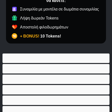
να κάνετε:
Συνομιλία με μοντέλα σε δωμάτια συνομιλίας
Λήψη δωρεάν Tokens
Αποστολή φιλοδωρημάτων
+ BONUS!
10 Tokens!
BBW
Έγκυες
Αράβισσες
Ασιάτισσες
Γιαγιάδες
Δεσίματα