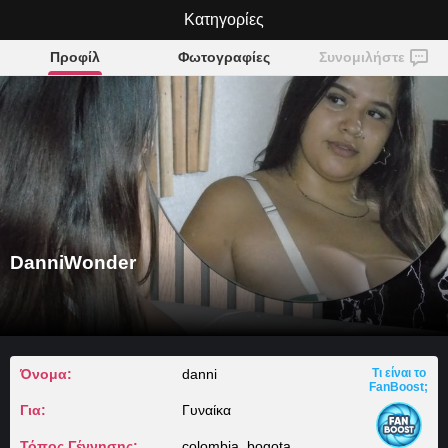
DanniWonder
Κατηγορίες
Προφίλ
Φωτογραφίες
Συνομιλήστε
DanniWonder
Όνομα:
danni
Τι είναι το
FanBoost;
Για:
Γυναίκα
Τόπος Γέννησης:
colombia, bogota